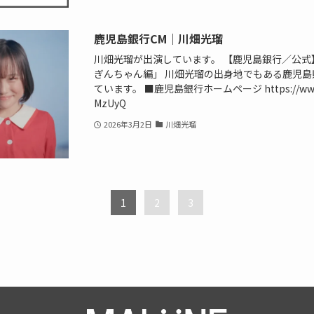
鹿児島銀行CM｜川畑光瑠
川畑光瑠が出演しています。 【鹿児島銀行／公式
ぎんちゃん編」 川畑光瑠の出身地でもある鹿児島
ています。 ■鹿児島銀行ホームページ https://www.yo
MzUyQ
2026年3月2日
川畑光瑠
1
2
3