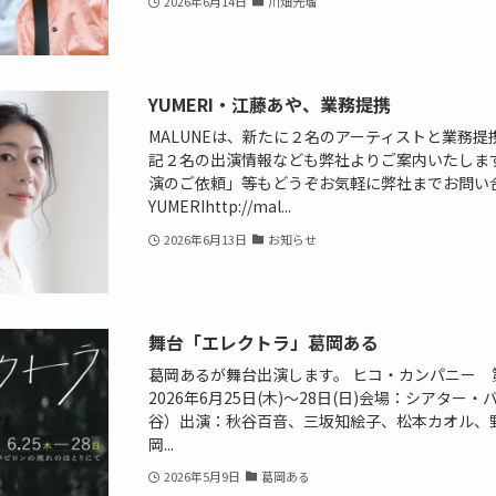
2026年6月14日
川畑光瑠
YUMERI・江藤あや、業務提携
MALUNEは、新たに２名のアーティストと業務
記２名の出演情報なども弊社よりご案内いたします
演のご依頼」等もどうぞお気軽に弊社までお問い
YUMERIhttp://mal...
2026年6月13日
お知らせ
舞台「エレクトラ」葛岡ある
葛岡あるが舞台出演します。 ヒコ・カンパニー 
2026年6月25日(木)〜28日(日)会場：シアタ
谷）出演：秋谷百音、三坂知絵子、松本カオル、
岡...
2026年5月9日
葛岡ある