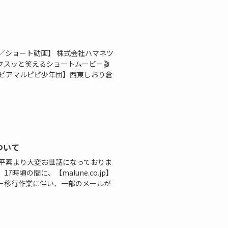
／ショート動画】 株式会社ハマネツ
スッと笑えるショートムービー🎬
トピアマルピピ少年団】西東しおり倉
ついて
 平素より大変お世話になっておりま
17時頃の間に、【malune.co.jp】
ー移行作業に伴い、一部のメールが