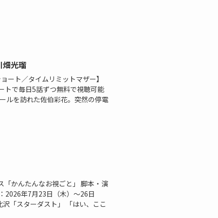
川畑光瑠
Dショート／タイムリミットマザー】
ョートで毎日5話ずつ無料で視聴可能
モールを訪れた佐伯彩花。突然の停電
ス「かんたんなお視ごと」 脚本・演
026年7月23日（木）〜26日
北沢「スターダスト」 「はい、ここ