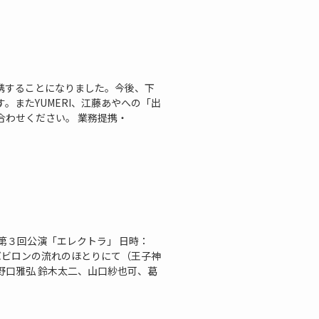
提携することになりました。今後、下
。またYUMERI、江藤あやへの「出
合わせください。 業務提携・
第３回公演「エレクトラ」 日時：
ー・バビロンの流れのほとりにて（王子神
野口雅弘 鈴木太二、山口紗也可、葛