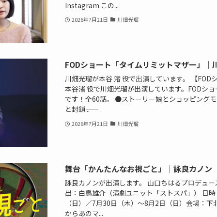
Instagram この...
2026年7月21日
川畑光瑠
FODショート「タイムリミットマザー」｜
川畑光瑠が本谷 渚 役で出演しています。 【FO
本谷渚 役で川畑光瑠が出演しています。FODシ
です！全60話。 ●ストーリー娘とショッピング
と封鎖――...
2026年7月21日
川畑光瑠
舞台「かんたんなお視ごと」｜詠良カノン
詠良カノンが出演します。 山口ちはるプロデュー
出：白鳥雄介（演劇ユニット「ストスパ」） 日時：2
（日）／7月30日（木）〜8月2日（日）会場：下
からあのマ...