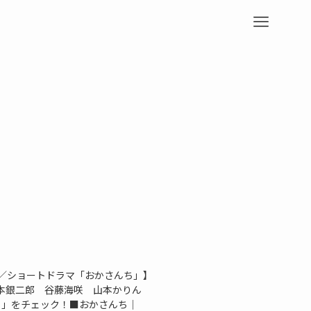
画／ショートドラマ「おかさんち」】
本銀二郎 谷藤海咲 山本かりん
んち」をチェック！■おかさんち｜